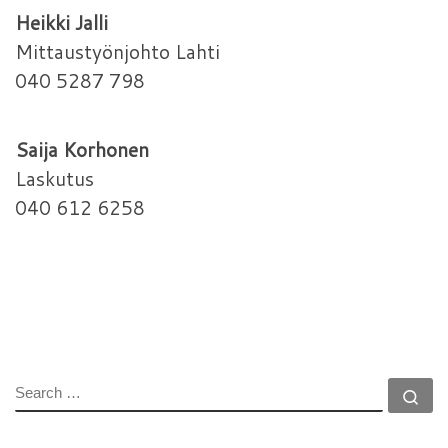
Heikki Jalli
Mittaustyönjohto Lahti
040 5287 798
Saija Korhonen
Laskutus
040 612 6258
SEARCH
Se