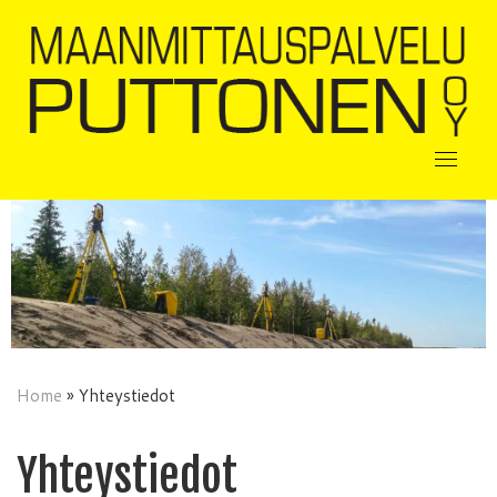
Skip
to
content
Home
»
Yhteystiedot
Yhteystiedot